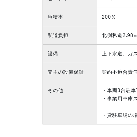
容積率
200％
私道負担
北側私道2.98
設備
上下水道、ガ
売主の設備保証
契約不適合責
その他
・車両3台駐車
・事業用車庫
・貸駐車場の場