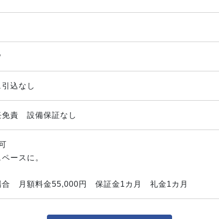
㎡
ス引込なし
任免責 設備保証なし
可
スペースに。
合 月額料金55,000円 保証金1カ月 礼金1カ月